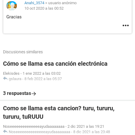
Anahi_3574
>
usuario anónimo
10 oct 2020 a las 00:52
Gracias
Discusiones similares
Cómo se llama esa canción electrónica
Elekisdes
-
1 ene 2022 a las 03:02
gslaura
-
8 feb 2022 a las 05:37
3 respuestas
Como se llama esta cancion? turu, tururu,
tururu, tuRUUU
Noseeeeeeeeeeeeeeayudaaaaaaaa
-
2 dic 2021 a las 19:21
Noseeeeeeeeeeeeeeayudaaaaaaaa
-
8 dic 2021 a las 23:48