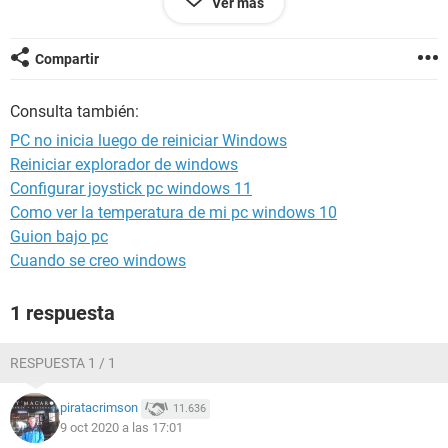
Ver más
Placa base: ASUS Prime A320M-K
Procesador: AMD Ryzen 3 3200G
Compartir
Memoria RAM: 16GB DDR4 3200MHz (2 módulos de 8 GB)
Consulta también:
SSD: M.2 NVMe Kingston de 500 GB
PC no inicia luego de reiniciar Windows
Reiniciar explorador de windows
Disco Duro 1TB 7200 rpm
Configurar joystick pc windows 11
Fuente de Poder: PCBOX PCB-510 500w (Que en realidad
Como ver la temperatura de mi pc windows 10
son menos watt me dijeron)
Guion bajo pc
Cuando se creo windows
Es una PC armada, la tengo en funcionamiento desde hace
mas de un mes, y desde hoy que me pasa esto.
1 respuesta
RESPUESTA 1 / 1
piratacrimson
11.636
9 oct 2020 a las 17:01