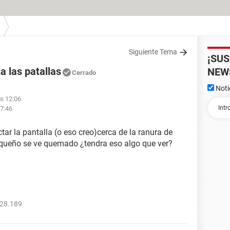
Siguiente Tema
¡SU
a las patallas
NEW
Cerrado
Noti
as 12:06
17:46
tar la pantalla (o eso creo)cerca de la ranura de
 pequeño se ve quemado ¿tendra eso algo que ver?
728.189