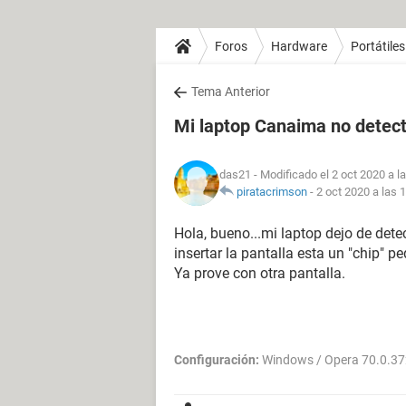
Foros
Hardware
Portátiles
Tema Anterior
Mi laptop Canaima no detect
das21
- Modificado el 2 oct 2020 a l
piratacrimson
-
2 oct 2020 a las 
Hola, bueno...mi laptop dejo de detec
insertar la pantalla esta un "chip"
Ya prove con otra pantalla.
Configuración:
Windows / Opera 70.0.3