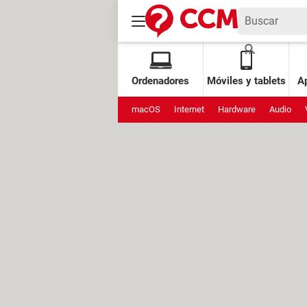
Ordenadores
Móviles y tablets
Ap
macOS
Internet
Hardware
Audio