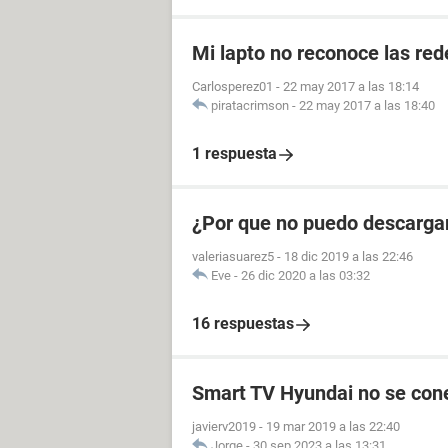
Mi lapto no reconoce las red
Carlosperez01
-
22 may 2017 a las 18:14
piratacrimson
-
22 may 2017 a las 18:40
1 respuesta
¿Por que no puedo descargar
valeriasuarez5
-
18 dic 2019 a las 22:46
Eve
-
26 dic 2020 a las 03:32
16 respuestas
Smart TV Hyundai no se conec
javierv2019
-
19 mar 2019 a las 22:40
Jorge
-
30 sep 2023 a las 13:31