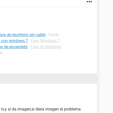
a de escritorio sin cable
- Guide
a con windows 7
-
Foro Windows 7
ón de encendido
-
Foro de Windows
de
tv,y si da imagen,si diera imagen el problema