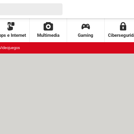
ps e Internet
Multimedia
Gaming
Cibersegurid
Videojuegos