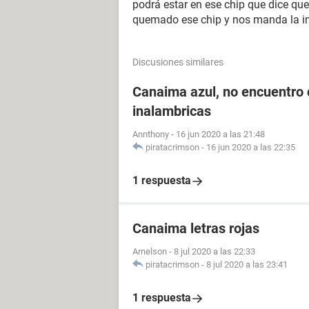
podrá estar en ese chip que dice qu
quemado ese chip y nos manda la 
Discusiones similares
Canaima azul, no encuentro 
inalambricas
Annthony
-
16 jun 2020 a las 21:48
piratacrimson
-
16 jun 2020 a las 22:35
1 respuesta
Canaima letras rojas
Arnelson
-
8 jul 2020 a las 22:33
piratacrimson
-
8 jul 2020 a las 23:41
1 respuesta