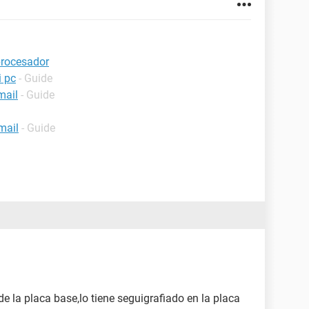
procesador
i pc
- Guide
mail
- Guide
mail
- Guide
 la placa base,lo tiene seguigrafiado en la placa