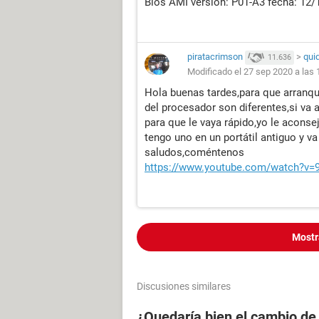
Bios AMI versión: P01-A3 fecha: 12/
piratacrimson
>
qui
11.636
Modificado el 27 sep 2020 a las 
Hola buenas tardes,para que arranque
del procesador son diferentes,si va a
para que le vaya rápido,yo le aconse
tengo uno en un portátil antiguo y va 
saludos,coméntenos
https://www.youtube.com/watch?v
Mostr
Discusiones similares
¿Quedaría bien el cambio de 