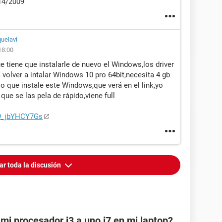
14/2009
quelavi
18:00
 tiene que instalarle de nuevo el Windows,los driver
 volver a intalar Windows 10 pro 64bit,necesita 4 gb
jo que instale este Windows,que verá en el link,yo
que se las pela de rápido,viene full
=9_jbYHCY7Gs
ar toda la discusión
mi procesador i3 a uno i7 en mi laptop?