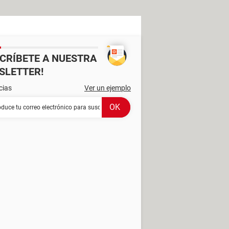
SCRÍBETE A NUESTRA
SLETTER!
cias
Ver un ejemplo