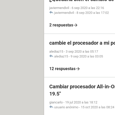
javiermendivil
-
6 sep 2020 a las 22:16
javiermendivil
-
8 sep 2020 a las 17:02
2 respuestas
cambie el procesador a mi pc
alediaz15
-
3 sep 2020 a las 05:17
alediaz15
-
9 sep 2020 a las 03:05
12 respuestas
Cambiar procesador All-in-
19.5"
giancarlo
-
19 jul 2020 a las 18:12
usuario anónimo
-
15 oct 2020 a las 08:24