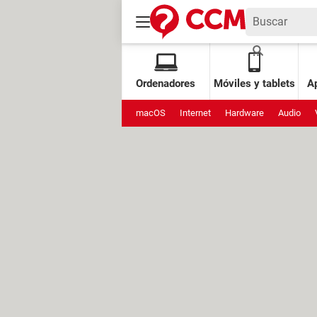
Ordenadores
Móviles y tablets
Ap
macOS
Internet
Hardware
Audio