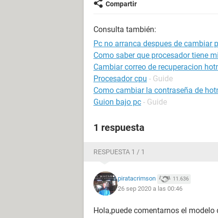
Compartir
Consulta también:
Pc no arranca despues de cambiar 
Como saber que procesador tiene m
Cambiar correo de recuperacion hot
Procesador cpu
- Guide
Como cambiar la contraseña de hot
Guion bajo pc
- Guide
1 respuesta
RESPUESTA 1 / 1
piratacrimson
11.636
26 sep 2020 a las 00:46
Hola,puede comentarnos el modelo de