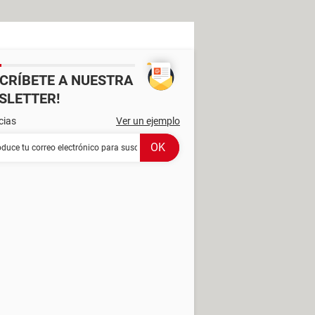
SCRÍBETE A NUESTRA
SLETTER!
cias
Ver un ejemplo