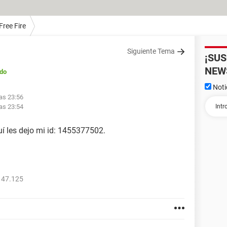
Free Fire
Siguiente Tema
¡SU
NEW
do
Noti
las 23:56
las 23:54
uí les dejo mi id: 1455377502.
147.125