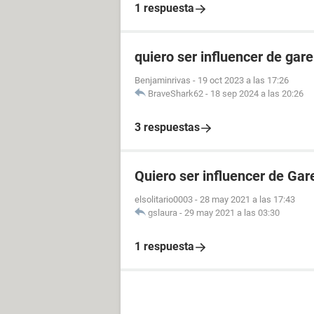
1 respuesta
quiero ser influencer de gare
Benjaminrivas
-
19 oct 2023 a las 17:26
BraveShark62
-
18 sep 2024 a las 20:26
3 respuestas
Quiero ser influencer de Gar
elsolitario0003
-
28 may 2021 a las 17:43
gslaura
-
29 may 2021 a las 03:30
1 respuesta