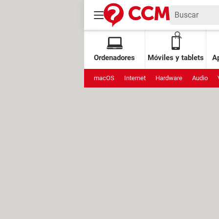
Ordenadores
Móviles y tablets
Ap
macOS
Internet
Hardware
Audio