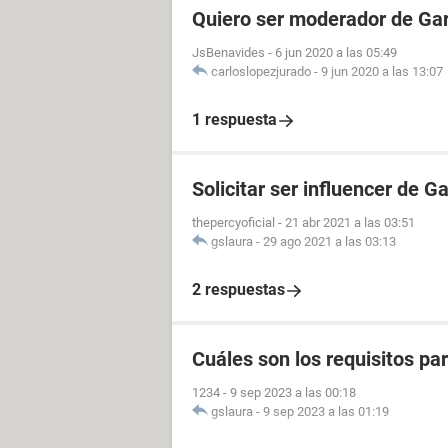
Quiero ser moderador de Gar
JsBenavides
-
6 jun 2020 a las 05:49
carloslopezjurado
-
9 jun 2020 a las 13:07
1 respuesta
Solicitar ser influencer de G
thepercyoficial
-
21 abr 2021 a las 03:51
gslaura
-
29 ago 2021 a las 03:13
2 respuestas
Cuáles son los requisitos p
1234
-
9 sep 2023 a las 00:18
gslaura
-
9 sep 2023 a las 01:19