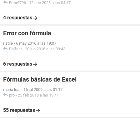
Error6796
-
12 ene 2023 a las 04:47
4 respuestas
Error con fórmula
ristile
-
6 may 2016 a las 19:07
Ralfest
-
20 jun 2016 a las 09:43
6 respuestas
Fórmulas básicas de Excel
maria leal
-
16 jul 2009 a las 01:17
pro
-
25 feb 2018 a las 18:41
55 respuestas