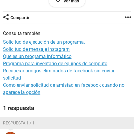
Ver más
dim i,s,h,k
if n=1 then partic=1:exit function
Compartir
k=n
for i=1 to n
Consulta también:
a(1,i)=1
a(i,i)=1
Solicitud de ejecución de un programa.
next i
Solicitud de mensaje instagram
Que es un programa informático
for h=2 to n
for i=2 to h-1
Programa para inventario de equipos de computo
m=h-i
Recuperar amigos eliminados de facebook sin enviar
s=0
solicitud
for j=1 to i:s=s+a(j,m):next j
Como enviar solicitud de amistad en facebook cuando no
a(i,h)=s
aparece la opción
next i
next h
for h=1 to n
1 respuesta
s=0
for i=1 to k
s=s+a(i,h)
RESPUESTA 1 / 1
next i