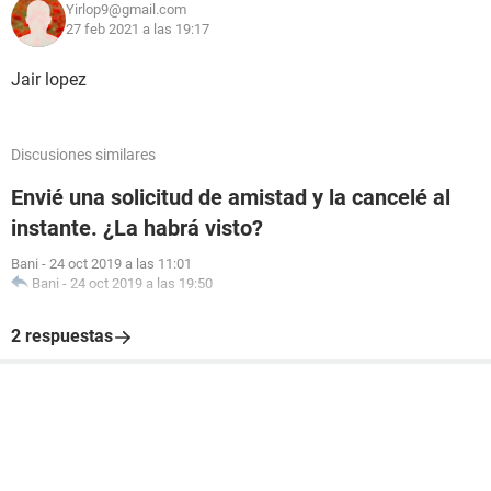
next h
Yirlop9@gmail.com
27 feb 2021 a las 19:17
partic=s
Jair lopez
end function
Discusiones similares
Envié una solicitud de amistad y la cancelé al
instante. ¿La habrá visto?
Bani
-
24 oct 2019 a las 11:01
Bani
-
24 oct 2019 a las 19:50
2 respuestas
8