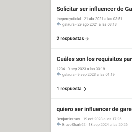
Solicitar ser influencer de G
thepercyoficial
-
21 abr 2021 a las 03:51
gslaura
-
29 ago 2021 a las 03:13
2 respuestas
Cuáles son los requisitos p
1234
-
9 sep 2023 a las 00:18
gslaura
-
9 sep 2023 a las 01:19
1 respuesta
quiero ser influencer de gare
Benjaminrivas
-
19 oct 2023 a las 17:26
BraveShark62
-
18 sep 2024 a las 20:26