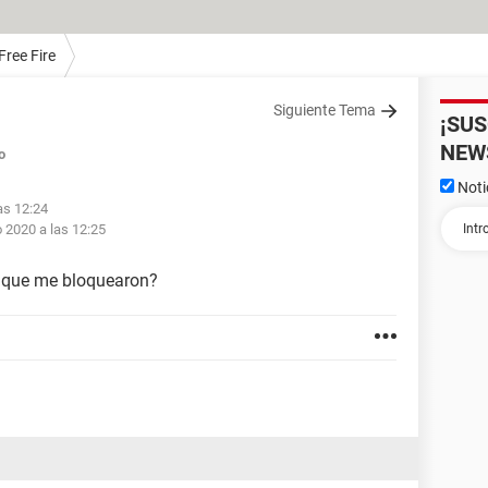
Free Fire
Siguiente Tema
¡SU
NEW
o
Noti
as 12:24
 2020 a las 12:25
 que me bloquearon?