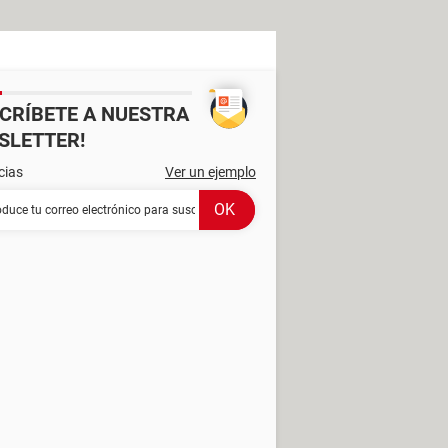
SCRÍBETE A NUESTRA
SLETTER!
cias
Ver un ejemplo