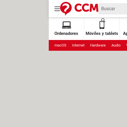
Ordenadores
Móviles y tablets
Ap
macOS
Internet
Hardware
Audio