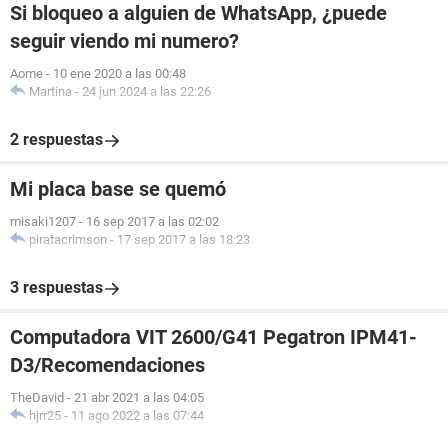
Si bloqueo a alguien de WhatsApp, ¿puede
seguir viendo mi numero?
Aome
-
10 ene 2020 a las 00:48
Martina
-
24 jun 2024 a las 22:26
2 respuestas
Mi placa base se quemó
misaki1207
-
16 sep 2017 a las 02:02
piratacrimson
-
17 sep 2017 a las 18:23
3 respuestas
Computadora VIT 2600/G41 Pegatron IPM41-
D3/Recomendaciones
TheDavid
-
21 abr 2021 a las 04:05
hjrr25
-
11 ago 2022 a las 07:44