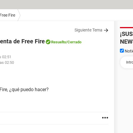
Free Fire
Siguiente Tema
¡SU
nta de Free Fire
NEW
Resuelto
/Cerrado
Noti
s 02:51
las 02:50
Fire, ¿qué puedo hacer?