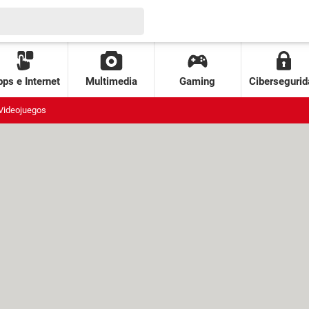
ps e Internet
Multimedia
Gaming
Cibersegurid
Videojuegos