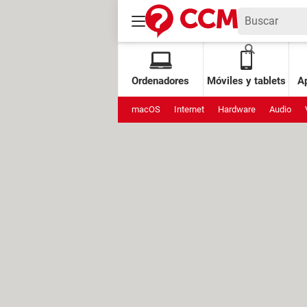
Ordenadores
Móviles y tablets
Ap
macOS
Internet
Hardware
Audio