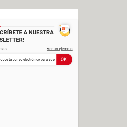
SCRÍBETE A NUESTRA
SLETTER!
cias
Ver un ejemplo