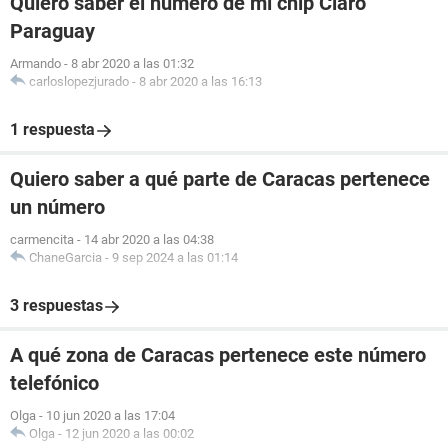
Quiero saber el número de mi chip Claro
Paraguay
Armando
-
8 abr 2020 a las 01:32
carloslopezjurado
-
8 abr 2020 a las 16:13
1 respuesta
Quiero saber a qué parte de Caracas pertenece
un número
carmencita
-
14 abr 2020 a las 04:38
ChaneGarcia
-
9 sep 2024 a las 01:14
3 respuestas
A qué zona de Caracas pertenece este número
telefónico
Olga
-
10 jun 2020 a las 17:04
Olga
-
12 jun 2020 a las 00:02