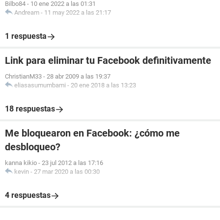
Bilbo84
-
10 ene 2022 a las 01:31
Andream
-
11 may 2022 a las 21:17
1 respuesta
Link para eliminar tu Facebook definitivamente
ChristianM33
-
28 abr 2009 a las 19:37
eliasasumumbami
-
20 ene 2018 a las 13:23
18 respuestas
Me bloquearon en Facebook: ¿cómo me
desbloqueo?
kanna kikio
-
23 jul 2012 a las 17:16
kevin
-
27 mar 2020 a las 00:30
4 respuestas