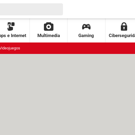
ps e Internet
Multimedia
Gaming
Cibersegurid
Videojuegos