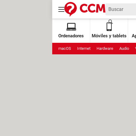
Ordenadores
Móviles y tablets
Ap
macOS
Internet
Hardware
Audio