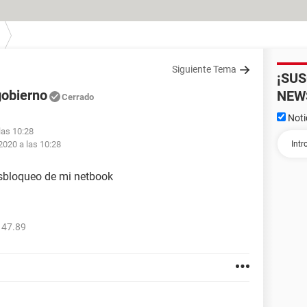
Siguiente Tema
¡SU
gobierno
NEW
Cerrado
Noti
las 10:28
 2020 a las 10:28
esbloqueo de mi netbook
147.89