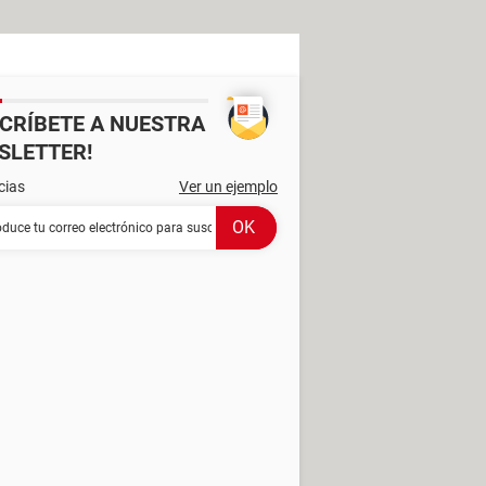
SCRÍBETE A NUESTRA
SLETTER!
cias
Ver un ejemplo