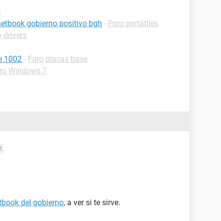
o
netbook gobierno positivo bgh
-
Foro portátiles
 drivers
e 1002
-
Foro placas base
ro Windows 7
2
book del gobierno
, a ver si te sirve.