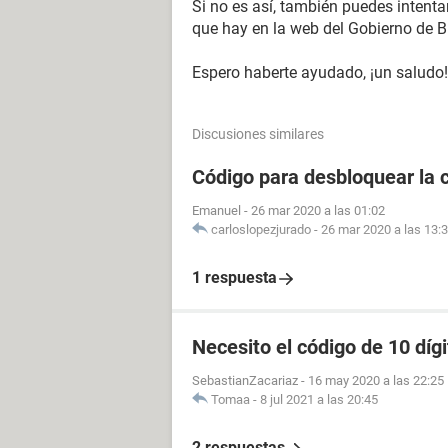
Si no es así, también puedes intentar
que hay en la web del Gobierno de Bu
Espero haberte ayudado, ¡un saludo!
Discusiones similares
Código para desbloquear la 
Emanuel
-
26 mar 2020 a las 01:02
carloslopezjurado
-
26 mar 2020 a las 13:
1 respuesta
Necesito el código de 10 díg
SebastianZacariaz
-
16 may 2020 a las 22:25
Tomaa
-
8 jul 2021 a las 20:45
2 respuestas