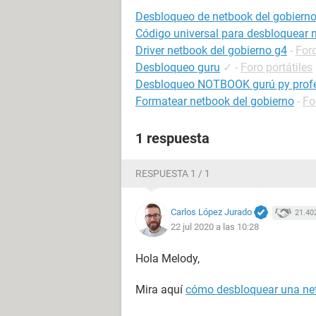
Desbloqueo de netbook del gobiern
Código universal para desbloquear 
Driver netbook del gobierno g4
-
Foro
Desbloqueo guru
✓
-
Foro portátiles
Desbloqueo NOTBOOK gurú py prof
Formatear netbook del gobierno
-
Fo
1 respuesta
RESPUESTA 1 / 1
Carlos López Jurado
21.40
22 jul 2020 a las 10:28
Hola Melody,
Mira aquí
cómo desbloquear una net