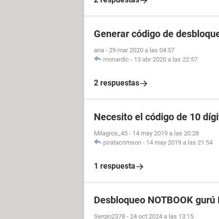
Generar código de desbloque
ana
-
29 mar 2020 a las 04:57
monardic
-
13 abr 2020 a las 22:57
2 respuestas
Necesito el código de 10 dí
Milagros_45
-
14 may 2019 a las 20:28
piratacrimson
-
14 may 2019 a las 21:54
1 respuesta
Desbloqueo NOTBOOK gurú P
Sergio2378
-
24 oct 2024 a las 13:15