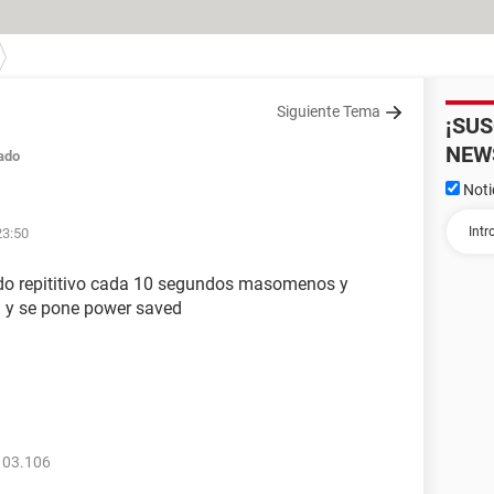
Siguiente Tema
¡SU
NEW
ado
Noti
23:50
ido repititivo cada 10 segundos masomenos y
a y se pone power saved
103.106