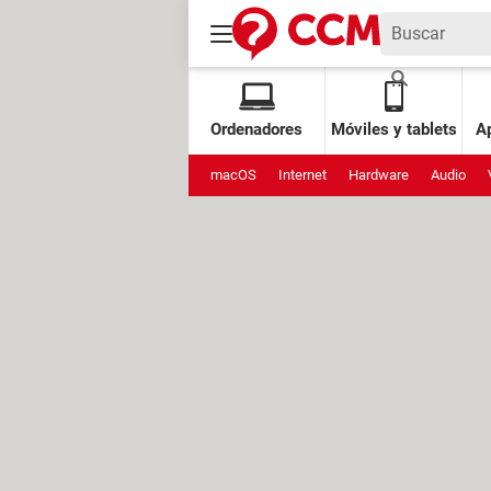
Ordenadores
Móviles y tablets
Ap
macOS
Internet
Hardware
Audio