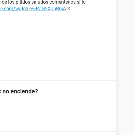
s de los pitidos saludos coméntenos si lo
ube.com/watch?v=RaG2Xo6RnjA
C no enciende?