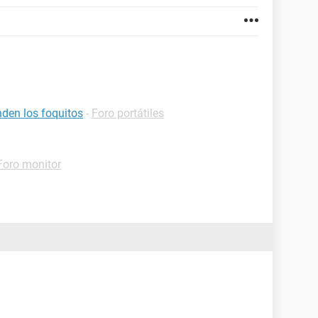
nden los foquitos
-
Foro portátiles
Foro monitor