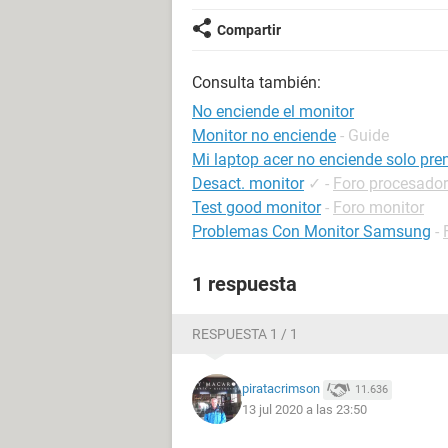
Compartir
Consulta también:
No enciende el monitor
Monitor no enciende
- Guide
Mi laptop acer no enciende solo pre
Desact. monitor
✓
-
Foro procesador
Test good monitor
-
Foro monitor
Problemas Con Monitor Samsung
-
1 respuesta
RESPUESTA 1 / 1
piratacrimson
11.636
13 jul 2020 a las 23:50