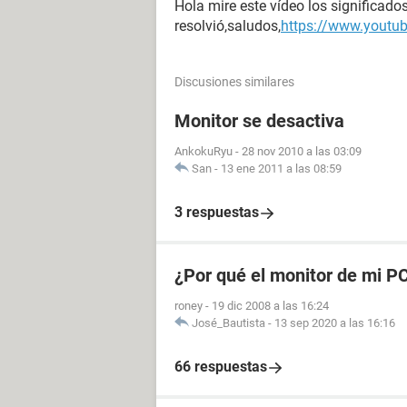
Hola mire este vídeo los significado
resolvió,saludos,
https://www.yout
Discusiones similares
Monitor se desactiva
AnkokuRyu
-
28 nov 2010 a las 03:09
San
-
13 ene 2011 a las 08:59
3 respuestas
¿Por qué el monitor de mi P
roney
-
19 dic 2008 a las 16:24
José_Bautista
-
13 sep 2020 a las 16:16
66 respuestas