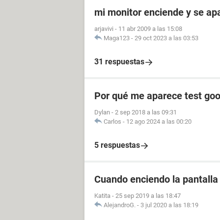
mi monitor enciende y se a
arjavivi
-
11 abr 2009 a las 15:08
Maga123
-
29 oct 2023 a las 03:53
31 respuestas
Por qué me aparece test goo
Dylan
-
2 sep 2018 a las 09:31
Carlos
-
12 ago 2024 a las 00:20
5 respuestas
Cuando enciendo la pantalla 
Katita
-
25 sep 2019 a las 18:47
AlejandroG.
-
3 jul 2020 a las 18:19