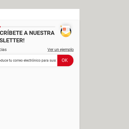
SCRÍBETE A NUESTRA
SLETTER!
cias
Ver un ejemplo