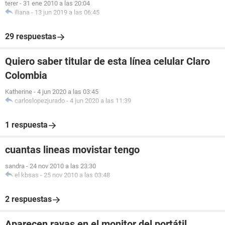
terer
-
31 ene 2010 a las 20:04
iliana
-
13 jun 2019 a las 06:45
29 respuestas
Quiero saber titular de esta línea celular Claro
Colombia
Katherine
-
4 jun 2020 a las 03:45
carloslopezjurado
-
4 jun 2020 a las 11:39
1 respuesta
cuantas lineas movistar tengo
sandra
-
24 nov 2010 a las 23:30
el kbsas
-
25 nov 2010 a las 03:48
2 respuestas
Aparecen rayas en el monitor del portátil