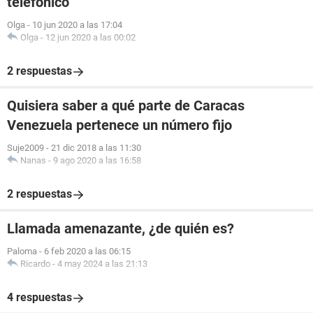
telefónico
Olga
-
10 jun 2020 a las 17:04
Olga
-
12 jun 2020 a las 00:02
2 respuestas
Quisiera saber a qué parte de Caracas
Venezuela pertenece un número fijo
Suje2009
-
21 dic 2018 a las 11:30
Nanas
-
9 ago 2020 a las 16:58
2 respuestas
Llamada amenazante, ¿de quién es?
Paloma
-
6 feb 2020 a las 06:15
Ricardo
-
4 may 2024 a las 21:13
4 respuestas