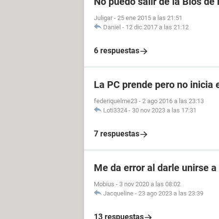
No puedo salir de la Bios de 
Juligar
-
25 ene 2015 a las 21:51
Daniel
-
12 dic 2017 a las 21:12
6 respuestas
La PC prende pero no inicia 
federiquelme23
-
2 ago 2016 a las 23:13
Loti3324
-
30 nov 2023 a las 17:31
7 respuestas
Me da error al darle unirse 
Mobius
-
3 nov 2020 a las 08:02
Jacqueline
-
23 ago 2023 a las 23:39
13 respuestas