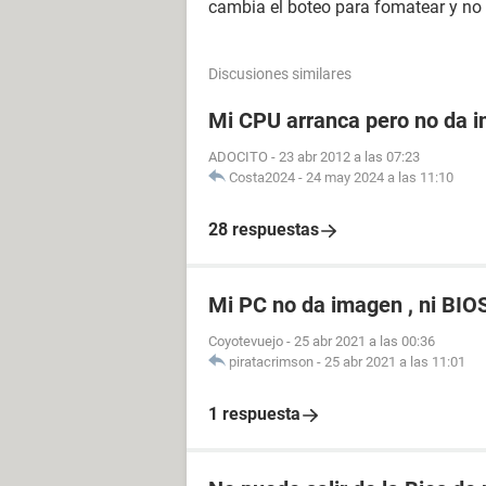
cambia el boteo para fomatear y no 
Discusiones similares
Mi CPU arranca pero no da i
ADOCITO
-
23 abr 2012 a las 07:23
Costa2024
-
24 may 2024 a las 11:10
28 respuestas
Mi PC no da imagen , ni BIO
Coyotevuejo
-
25 abr 2021 a las 00:36
piratacrimson
-
25 abr 2021 a las 11:01
1 respuesta