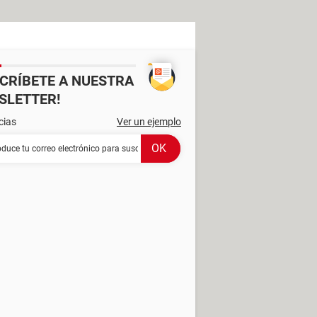
SCRÍBETE A NUESTRA
SLETTER!
cias
Ver un ejemplo