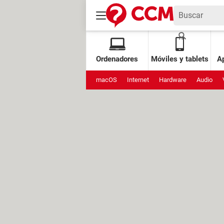
Ordenadores
Móviles y tablets
Ap
macOS
Internet
Hardware
Audio