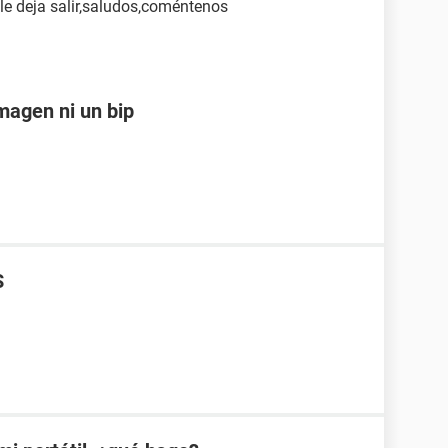
le deja salir,saludos,coméntenos
magen ni un bip
S