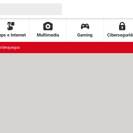
ps e Internet
Multimedia
Gaming
Cibersegurid
Videojuegos