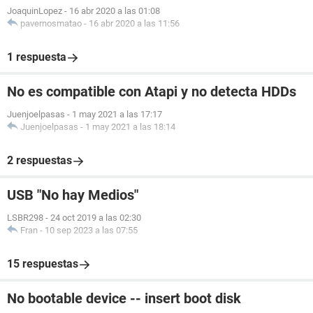
JoaquinLopez
-
16 abr 2020 a las 01:08
pavernosmatao
-
16 abr 2020 a las 11:56
1 respuesta
No es compatible con Atapi y no detecta HDDs
Juenjoelpasas
-
1 may 2021 a las 17:17
Juenjoelpasas
-
1 may 2021 a las 18:14
2 respuestas
USB "No hay Medios"
LSBR298
-
24 oct 2019 a las 02:30
Fran
-
10 sep 2023 a las 07:55
15 respuestas
No bootable device -- insert boot disk