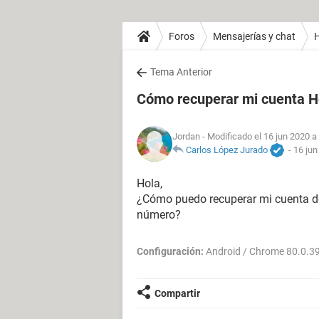
Foros
Mensajerías y chat
H
Tema Anterior
Cómo recuperar mi cuenta Hot
Jordan
- Modificado el 16 jun 2020 a
Carlos López Jurado
-
16 jun
Hola,
¿Cómo puedo recuperar mi cuenta de 
número?
Configuración:
Android / Chrome 80.0.3
Compartir