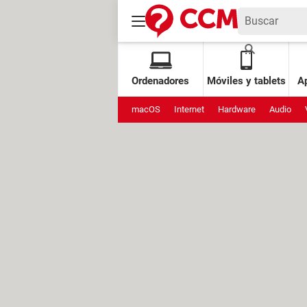
Ordenadores
Móviles y tablets
Ap
macOS
Internet
Hardware
Audio