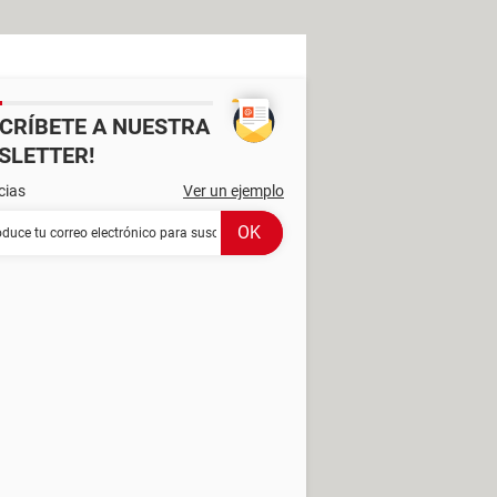
SCRÍBETE A NUESTRA
SLETTER!
cias
Ver un ejemplo