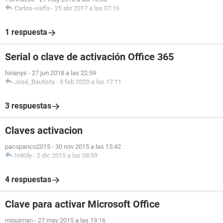
Carlos-vialfa
-
25 abr 2017 a las 07:16
1 respuesta
Serial o clave de activación Office 365
hirianys
-
27 jun 2018 a las 22:59
José_Bautista
-
8 feb 2020 a las 17:11
3 respuestas
Claves activacion
pacopanco2015
-
30 nov 2015 a las 15:42
ImKily
-
2 dic 2015 a las 08:59
4 respuestas
Clave para activar Microsoft Office
miguiman
-
27 may 2015 a las 19:16