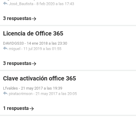
José_Bautista
-
8 feb 2020 a las 17:43
3 respuestas
Licencia de Office 365
DAVIDGS33
-
14 ene 2018 a las 23:30
miguel
-
11 jul 2019 a las 01:55
3 respuestas
Clave activación office 365
Lfvaldes
-
21 may 2017 a las 19:39
piratacrimson
-
21 may 2017 a las 20:05
1 respuesta