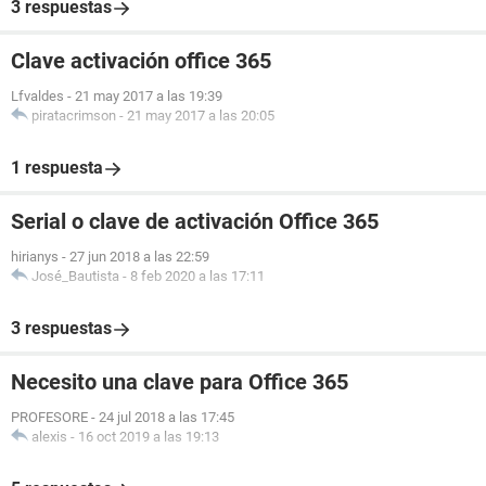
3 respuestas
Clave activación office 365
Lfvaldes
-
21 may 2017 a las 19:39
piratacrimson
-
21 may 2017 a las 20:05
1 respuesta
Serial o clave de activación Office 365
hirianys
-
27 jun 2018 a las 22:59
José_Bautista
-
8 feb 2020 a las 17:11
3 respuestas
Necesito una clave para Office 365
PROFESORE
-
24 jul 2018 a las 17:45
alexis
-
16 oct 2019 a las 19:13