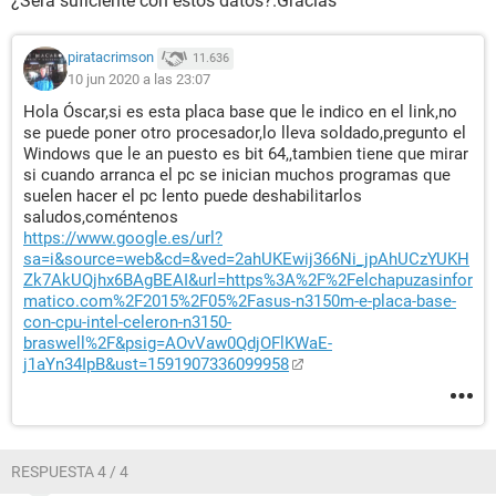
¿Será suficiente con estos datos?.Gracias
piratacrimson
11.636
10 jun 2020 a las 23:07
Hola Óscar,si es esta placa base que le indico en el link,no
se puede poner otro procesador,lo lleva soldado,pregunto el
Windows que le an puesto es bit 64,,tambien tiene que mirar
si cuando arranca el pc se inician muchos programas que
suelen hacer el pc lento puede deshabilitarlos
saludos,coméntenos
https://www.google.es/url?
sa=i&source=web&cd=&ved=2ahUKEwij366Ni_jpAhUCzYUKH
Zk7AkUQjhx6BAgBEAI&url=https%3A%2F%2Felchapuzasinfor
matico.com%2F2015%2F05%2Fasus-n3150m-e-placa-base-
con-cpu-intel-celeron-n3150-
braswell%2F&psig=AOvVaw0QdjOFlKWaE-
j1aYn34IpB&ust=1591907336099958
RESPUESTA 4 / 4