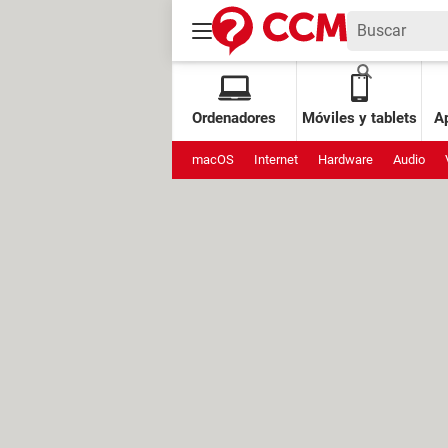
Ordenadores
Móviles y tablets
Ap
macOS
Internet
Hardware
Audio