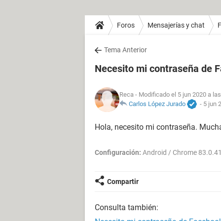
Foros
Mensajerías y chat
Tema Anterior
Necesito mi contraseña de 
Reca
- Modificado el 5 jun 2020 a la
Carlos López Jurado
-
5 jun 
Hola, necesito mi contraseña. Mucha
Configuración:
Android / Chrome 83.0.4
Compartir
Consulta también: