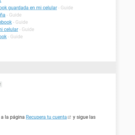
k
ook guardada en mi celular
- Guide
eña
- Guide
cebook
- Guide
i celular
- Guide
ook
- Guide
2
e a la página
Recupera tu cuenta
y sigue las