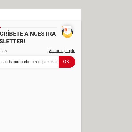
SCRÍBETE A NUESTRA
SLETTER!
cias
Ver un ejemplo