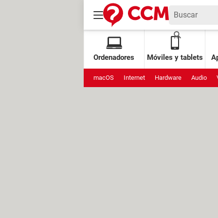
Ordenadores
Móviles y tablets
Ap
macOS
Internet
Hardware
Audio