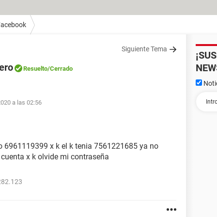
Facebook
Siguiente Tema
¡SU
ero
NEW
Resuelto
/Cerrado
Noti
2020 a las 02:56
ro 6961119399 x k el k tenia 7561221685 ya no
 cuenta x k olvide mi contraseña
282.123