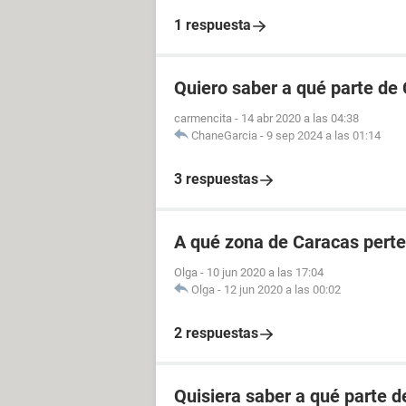
1 respuesta
Quiero saber a qué parte de
carmencita
-
14 abr 2020 a las 04:38
ChaneGarcia
-
9 sep 2024 a las 01:14
3 respuestas
A qué zona de Caracas perte
Olga
-
10 jun 2020 a las 17:04
Olga
-
12 jun 2020 a las 00:02
2 respuestas
Quisiera saber a qué parte 