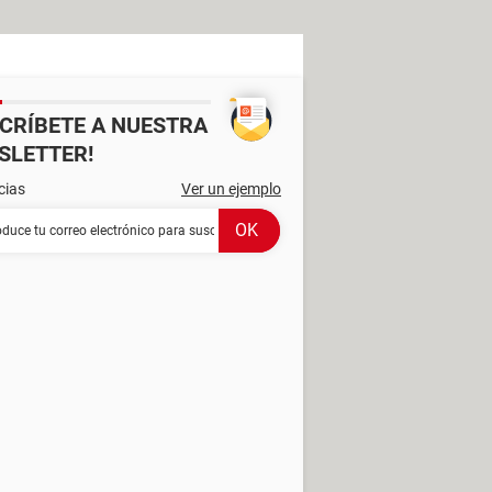
SCRÍBETE A NUESTRA
SLETTER!
cias
Ver un ejemplo