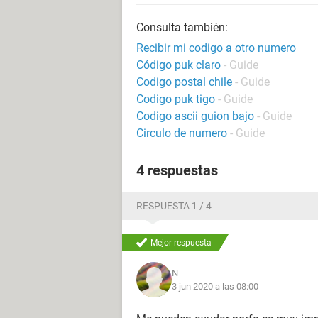
Consulta también:
Recibir mi codigo a otro numero
Código puk claro
- Guide
Codigo postal chile
- Guide
Codigo puk tigo
- Guide
Codigo ascii guion bajo
- Guide
Circulo de numero
- Guide
4 respuestas
RESPUESTA 1 / 4
Mejor respuesta
N
3 jun 2020 a las 08:00