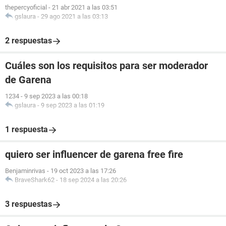
thepercyoficial
-
21 abr 2021 a las 03:51
gslaura
-
29 ago 2021 a las 03:13
2 respuestas
Cuáles son los requisitos para ser moderador
de Garena
1234
-
9 sep 2023 a las 00:18
gslaura
-
9 sep 2023 a las 01:19
1 respuesta
quiero ser influencer de garena free fire
Benjaminrivas
-
19 oct 2023 a las 17:26
BraveShark62
-
18 sep 2024 a las 20:26
3 respuestas