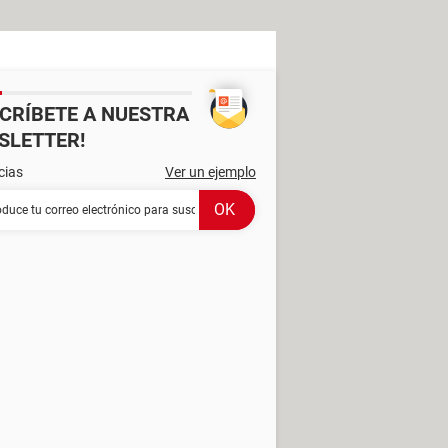
SCRÍBETE A NUESTRA
SLETTER!
cias
Ver un ejemplo