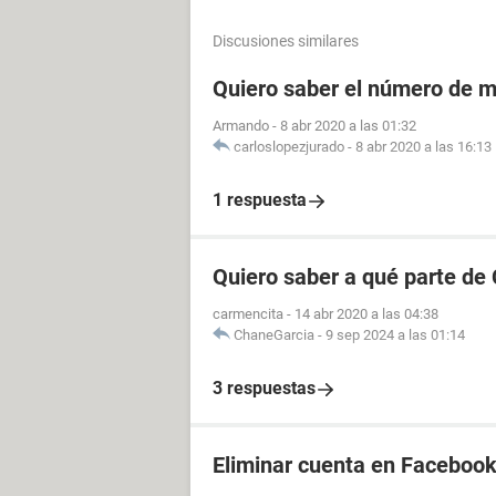
Discusiones similares
Quiero saber el número de m
Armando
-
8 abr 2020 a las 01:32
carloslopezjurado
-
8 abr 2020 a las 16:13
1 respuesta
Quiero saber a qué parte de
carmencita
-
14 abr 2020 a las 04:38
ChaneGarcia
-
9 sep 2024 a las 01:14
3 respuestas
Eliminar cuenta en Facebook