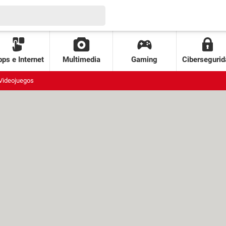
ps e Internet
Multimedia
Gaming
Cibersegurid
Videojuegos