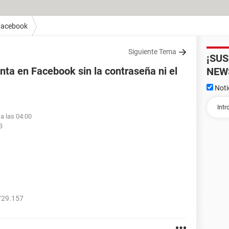
Facebook
Siguiente Tema
¡SU
ta en Facebook sin la contraseña ni el
NEW
Noti
a las 04:00
3
729.157