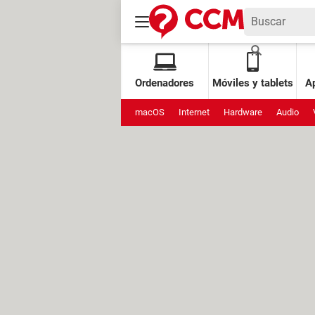
Ordenadores
Móviles y tablets
Ap
macOS
Internet
Hardware
Audio