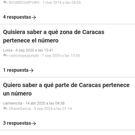
RICARDOARTURO
-
1 mar 2014 a las 04:55
4 respuestas
Quisiera saber a qué zona de Caracas
pertenece el número
Luisa
-
4 sep 2020 a las 15:41
carloslopezjurado
-
7 sep 2020 a las 13:55
1 respuesta
Quiero saber a qué parte de Caracas pertenece
un número
carmencita
-
14 abr 2020 a las 04:38
ChaneGarcia
-
9 sep 2024 a las 01:14
3 respuestas