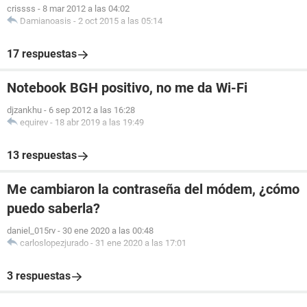
crissss
-
8 mar 2012 a las 04:02
Damianoasis
-
2 oct 2015 a las 05:14
17 respuestas
Notebook BGH positivo, no me da Wi-Fi
djzankhu
-
6 sep 2012 a las 16:28
equirev
-
18 abr 2019 a las 19:49
13 respuestas
Me cambiaron la contraseña del módem, ¿cómo
puedo saberla?
daniel_015rv
-
30 ene 2020 a las 00:48
carloslopezjurado
-
31 ene 2020 a las 17:01
3 respuestas