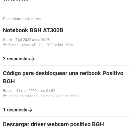
Discusiones similares
Notebook BGH AT300B
Garrix
-
7 jul 2022 a las 06:08
TheOneAboveAll
-
7 jul 2022 a las 15:26
2 respuestas
Código para desbloquear una netbook Positivo
BGH
Braian
-
31 mar 2020 a las 01:52
carloslopezjurado
-
31 mar 2020 a las 16:33
1 respuesta
Descargar driver webcam positivo BGH