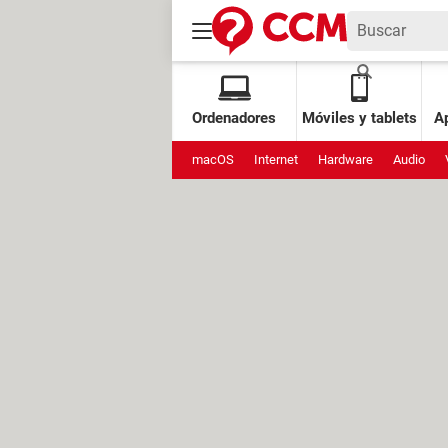
Ordenadores
Móviles y tablets
Ap
macOS
Internet
Hardware
Audio