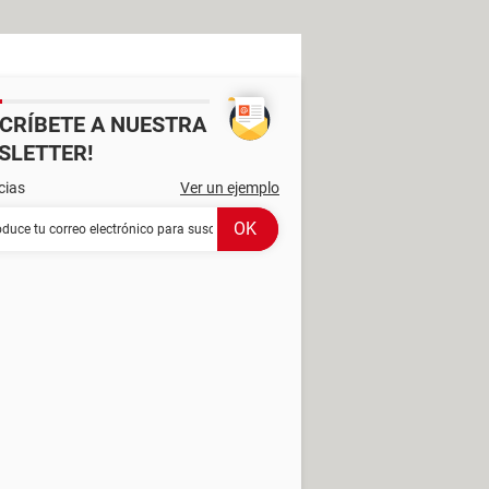
SCRÍBETE A NUESTRA
SLETTER!
cias
Ver un ejemplo