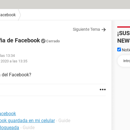
Facebook
Siguiente Tema
¡SU
eña de Facebook
NEW
Cerrado
Noti
 las 13:34
 2020 a las 13:35
a del Facebook?
Facebook
ook guardada en mi celular
- Guide
bloqueada
- Guide