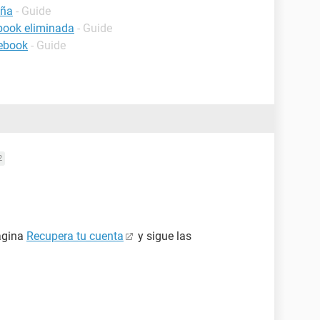
eña
- Guide
book eliminada
- Guide
cebook
- Guide
2
página
Recupera tu cuenta
y sigue las