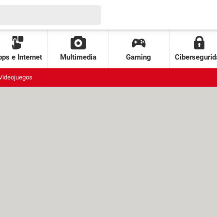
ps e Internet
Multimedia
Gaming
Cibersegurid
Videojuegos