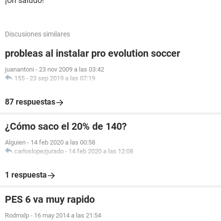
¡Un saludo!
Discusiones similares
probleas al instalar pro evolution soccer
juanantoni
-
23 nov 2009 a las 03:42
155
-
23 sep 2019 a las 07:19
87 respuestas
¿Cómo saco el 20% de 140?
Alguien
-
14 feb 2020 a las 00:58
carloslopezjurado
-
14 feb 2020 a las 12:08
1 respuesta
PES 6 va muy rapido
Rodmxlp
-
16 may 2014 a las 21:54