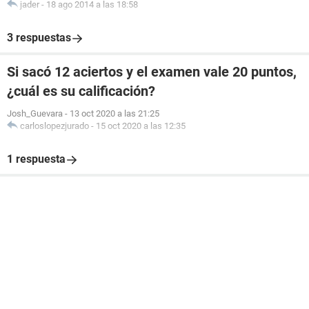
jader
-
18 ago 2014 a las 18:58
3 respuestas
Si sacó 12 aciertos y el examen vale 20 puntos,
¿cuál es su calificación?
Josh_Guevara
-
13 oct 2020 a las 21:25
carloslopezjurado
-
15 oct 2020 a las 12:35
1 respuesta