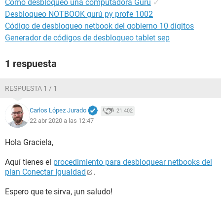
Cómo desbloqueo una computadora Guru
✓
Desbloqueo NOTBOOK gurú py profe 1002
Código de desbloqueo netbook del gobierno 10 dígitos
Generador de códigos de desbloqueo tablet sep
1 respuesta
RESPUESTA 1 / 1
Carlos López Jurado
21.402
22 abr 2020 a las 12:47
Hola Graciela,
Aquí tienes el
procedimiento para desbloquear netbooks del
plan Conectar Igualdad
.
Espero que te sirva, ¡un saludo!