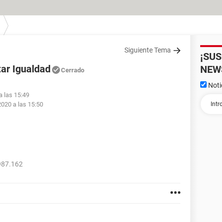
Siguiente Tema
¡SU
ar Igualdad
NEW
Cerrado
Noti
a las 15:49
2020 a las 15:50
987.162