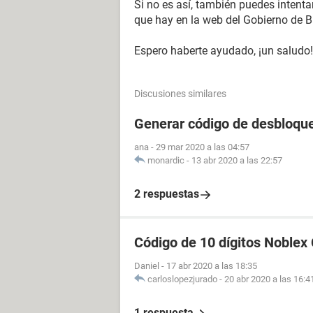
Si no es así, también puedes intentar
que hay en la web del Gobierno de B
Espero haberte ayudado, ¡un saludo!
Discusiones similares
Generar código de desbloque
ana
-
29 mar 2020 a las 04:57
monardic
-
13 abr 2020 a las 22:57
2 respuestas
Código de 10 dígitos Noblex
Daniel
-
17 abr 2020 a las 18:35
carloslopezjurado
-
20 abr 2020 a las 16:4
1 respuesta