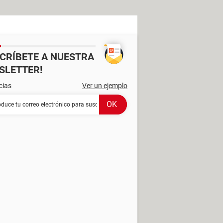
SCRÍBETE A NUESTRA
SLETTER!
cias
Ver un ejemplo