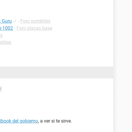
 Guru
✓
-
Foro portátiles
e 1002
-
Foro placas base
es
átiles
2
book del gobierno
, a ver si te sirve.