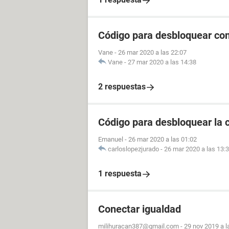
Código para desbloquear co
Vane
-
26 mar 2020 a las 22:07
Vane
-
27 mar 2020 a las 14:38
2 respuestas
Código para desbloquear la 
Emanuel
-
26 mar 2020 a las 01:02
carloslopezjurado
-
26 mar 2020 a las 13:
1 respuesta
Conectar igualdad
milihuracan387@gmail.com
-
29 nov 2019 a l