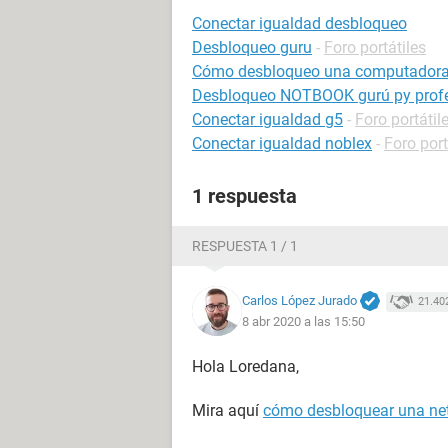
Conectar igualdad desbloqueo
Desbloqueo guru
-
Foro portátiles
Cómo desbloqueo una computadora
Desbloqueo NOTBOOK gurú py prof
Conectar igualdad g5
-
Foro portátil
Conectar igualdad noblex
-
Foro port
1 respuesta
RESPUESTA 1 / 1
Carlos López Jurado
21.40
8 abr 2020 a las 15:50
Hola Loredana,
Mira aquí
cómo desbloquear una net