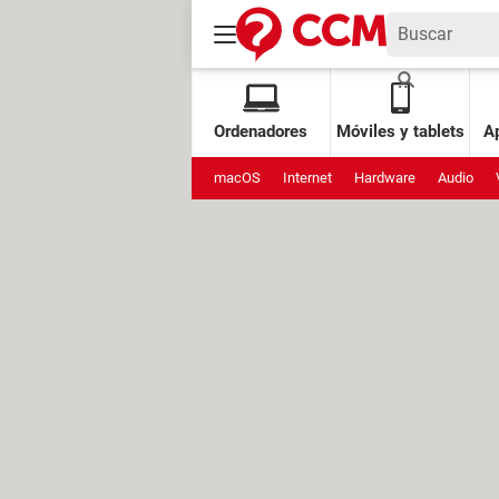
Ordenadores
Móviles y tablets
Ap
macOS
Internet
Hardware
Audio