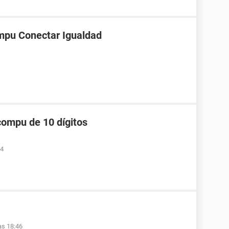
mpu Conectar Igualdad
compu de 10 dígitos
34
as 18:46