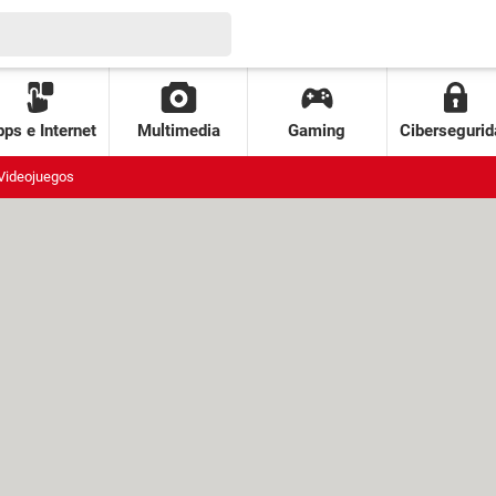
ps e Internet
Multimedia
Gaming
Cibersegurid
Videojuegos