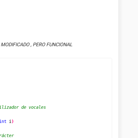
 MODIFICADO , PERO FUNCIONAL
n la frase ingresada";
ilizador de vocales
int
 i
)
rácter