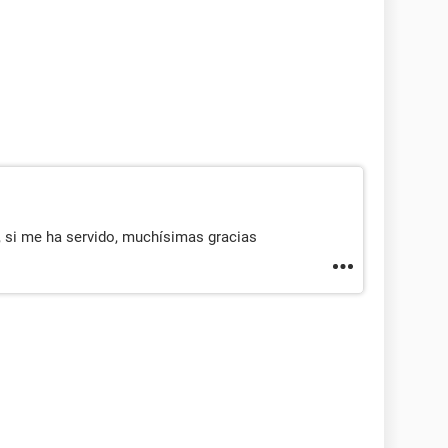
e: "
;
si me ha servido, muchísimas gracias
a
,
0
);
<<
" vocales en la frase ingresada"
;