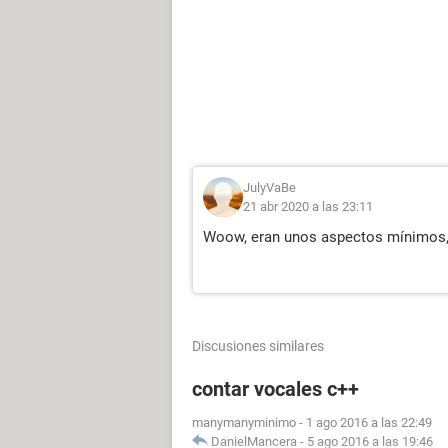
}
return
 cant_vocales
;
}
int
main
()
{
string
cadena
;
int
 resultado
;
JulyVaBe
21 abr 2020 a las 23:11
    cout
<<
"Ingrese una fras
getline
(
cin
,
 cadena
);
Woow, eran unos aspectos mínimos, 
    resultado
=
vocales
(
caden
    cout
<<
"Hay "
<<
resultado
}
Discusiones similares
contar vocales c++
manymanyminimo
-
1 ago 2016 a las 22:49
DanielMancera
-
5 ago 2016 a las 19:46