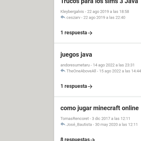
Trucos para los sims 3 Java
Kleybergalvis
-
22 ago 2019 a las 18:58
ceszarv
-
22 ago 2019 a las 22:40
1 respuesta
juegos java
andoresumetaru
-
14 ago 2022 a las 23:31
TheOneAboveAll
-
15 ago 2022 a las 14:44
1 respuesta
como jugar minecraft online
TomasRencoret
-
3 dic 2017 a las 12:11
José_Bautista
-
30 may 2020 a las 12:11
8 respuestas