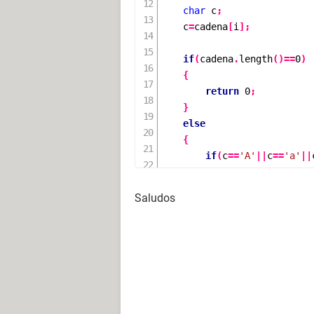
char
 c
;
    c
=
cadena
[
i
];
if
(
cadena
.
length
()==
0
)
{
return
0
;
}
else
{
if
(
c
==
'A'
||
c
==
'a'
||
{
            cant_vocales
++;
Saludos
vocales
(
cadena
,
}
else
{
if
(
 c 
!=
'
\0
'
vocales
(
cad
}