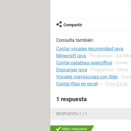
using namespace std;
int vocales(string cadena, int i)
{
Compartir
//i=posición de cada carácter
int cant_vocales;//Contabilizador de
Consulta también:
string c;
c=cadena[i];
Contar vocales recursividad java
Minecraft java
- Programas - Sandb
if(cadena.length()==0)
Contar palabras openoffice
- Guide
{
Descargar java
- Programas - Otros
return 0;
Vocales mayúsculas con tilde
- Guid
}
Contar filas en excel
✓
-
Foro Excel
else
{
1 respuesta
if(c=="A"||c=="a"||c=="E"||c=="e"||c=="
{
return cant_vocales+=vocales(cadena
RESPUESTA 1 / 1
}
else
Mejor respuesta
{