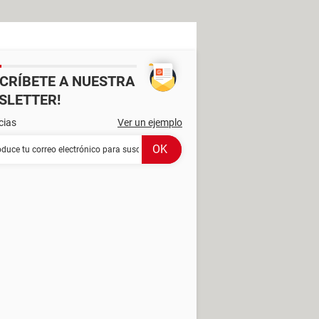
SCRÍBETE A NUESTRA
SLETTER!
cias
Ver un ejemplo