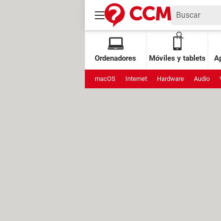
Ordenadores
Móviles y tablets
Ap
macOS
Internet
Hardware
Audio