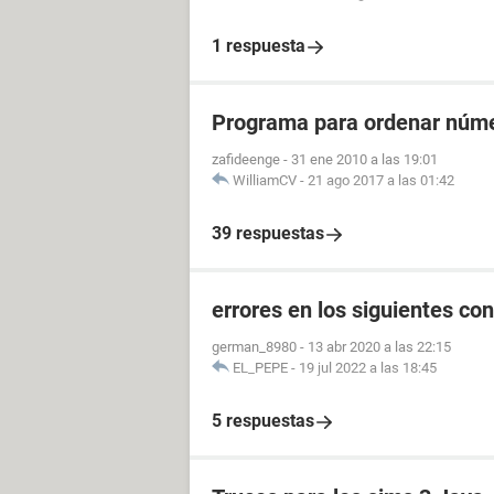
1 respuesta
Programa para ordenar núm
zafideenge
-
31 ene 2010 a las 19:01
WilliamCV
-
21 ago 2017 a las 01:42
39 respuestas
errores en los siguientes c
german_8980
-
13 abr 2020 a las 22:15
EL_PEPE
-
19 jul 2022 a las 18:45
5 respuestas