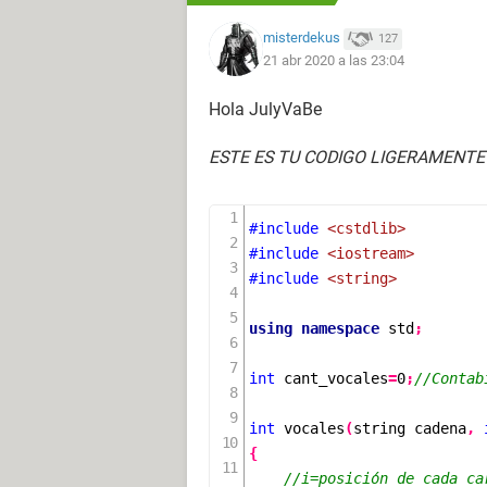
vocales(cadena, i+1);
misterdekus
127
}
21 abr 2020 a las 23:04
}
}
Hola JulyVaBe
int main()
ESTE ES TU CODIGO LIGERAMENTE
{
string cadena;
int resultado;
#include
<cstdlib>
#include
<iostream>
cout<<"Ingrese una frase: ";
#include
<string>
getline(cin, cadena);
using
namespace
 std
;
resultado=vocales(cadena, 0);
cout<<"Hay "<<resultado<<" vocales e
int
 cant_vocales
=
0
;
//Contab
}
int
vocales
(
string
cadena
,
{
//i=posición de cada ca