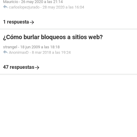
Mauricio
-
26 may 2020 a las 21:14
carloslopezjurado
-
28 may 2020 a las 16:04
1 respuesta
¿Cómo burlar bloqueos a sitios web?
strangel
-
18 jun 2009 a las 18:18
AnonimaxD
-
8 mar 2018 a las 19:24
47 respuestas