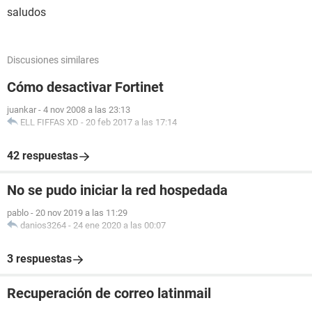
saludos
Discusiones similares
Cómo desactivar Fortinet
juankar
-
4 nov 2008 a las 23:13
ELL FIFFAS XD
-
20 feb 2017 a las 17:14
42 respuestas
No se pudo iniciar la red hospedada
pablo
-
20 nov 2019 a las 11:29
danios3264
-
24 ene 2020 a las 00:07
3 respuestas
Recuperación de correo latinmail