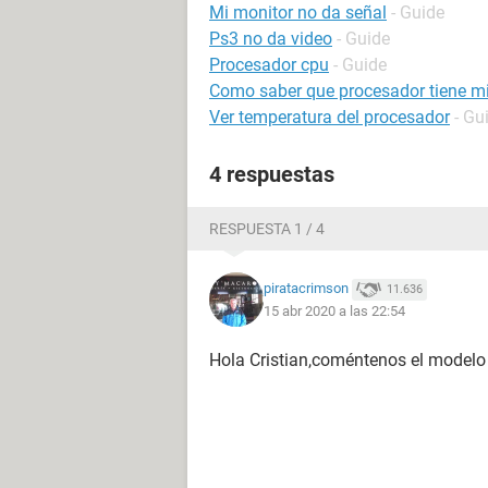
Mi monitor no da señal
- Guide
Ps3 no da video
- Guide
Procesador cpu
- Guide
Como saber que procesador tiene m
Ver temperatura del procesador
- Gu
4 respuestas
RESPUESTA 1 / 4
piratacrimson
11.636
15 abr 2020 a las 22:54
Hola Cristian,coméntenos el modelo 