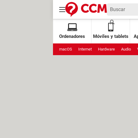
Ordenadores
Móviles y tablets
Ap
macOS
Internet
Hardware
Audio