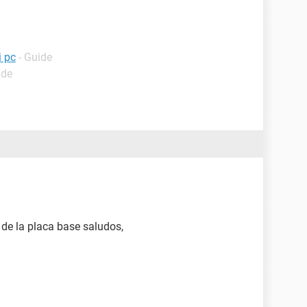
i pc
- Guide
ide
de la placa base saludos,