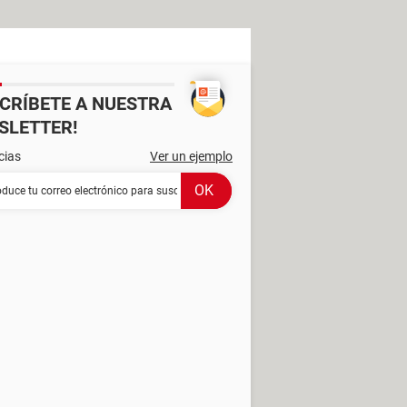
SCRÍBETE A NUESTRA
SLETTER!
cias
Ver un ejemplo