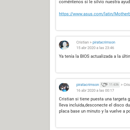
coméntenos si le silvio nuestra ayud
https://www.asus.com/latin/Mothe
Cristian
>
piratacrimson
15 abr 2020 a las 23:46
Ya tenía la BIOS actualizada a la últ
piratacrimson
>
Cris
11.636
16 abr 2020 a las 00:17
Cristian si tiene puesta una targeta g
lleva incluida,desconecte el disco du
placa base un minuto y la vuelve a p