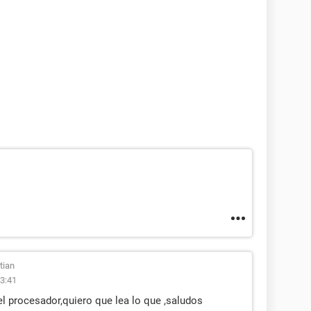
tian
23:41
 del procesador,quiero que lea lo que ,saludos