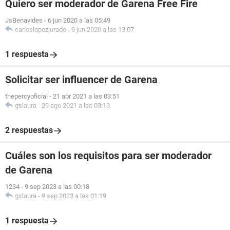
Quiero ser moderador de Garena Free Fire
JsBenavides
-
6 jun 2020 a las 05:49
carloslopezjurado
-
9 jun 2020 a las 13:07
1 respuesta
Solicitar ser influencer de Garena
thepercyoficial
-
21 abr 2021 a las 03:51
gslaura
-
29 ago 2021 a las 03:13
2 respuestas
Cuáles son los requisitos para ser moderador
de Garena
1234
-
9 sep 2023 a las 00:18
gslaura
-
9 sep 2023 a las 01:19
1 respuesta