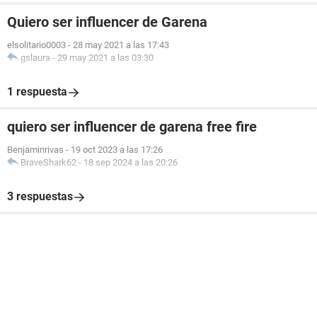
Quiero ser influencer de Garena
elsolitario0003
-
28 may 2021 a las 17:43
gslaura
-
29 may 2021 a las 03:30
1 respuesta
quiero ser influencer de garena free fire
Benjaminrivas
-
19 oct 2023 a las 17:26
BraveShark62
-
18 sep 2024 a las 20:26
3 respuestas