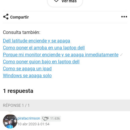
Ver más
Pueden ayudarme con este caso?
Gracias
Compartir
Configuración:
Android / Chrome 79.0.3945.136
Consulta también:
Dell latitude enciende y se apaga
Como poner el arroba en una laptop dell
Porque mi monitor enciende y se apaga inmediatamente
✓
Como poner guion bajo en laptop dell
Como se apaga un ipad
Windows se apaga solo
1 respuesta
RÉPONSE 1 / 1
piratacrimson
11.636
10 abr 2020 à 01:54