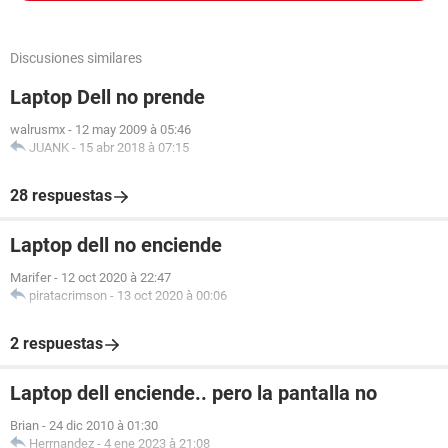
Discusiones similares
Laptop Dell no prende
walrusmx
-
12 may 2009 à 05:46
JUANK
-
15 abr 2018 à 07:15
28 respuestas
Laptop dell no enciende
Marifer
-
12 oct 2020 à 22:47
piratacrimson
-
13 oct 2020 à 00:06
2 respuestas
Laptop dell enciende.. pero la pantalla no
Brian
-
24 dic 2010 à 01:30
Herrnandez
-
4 ene 2023 à 21:08