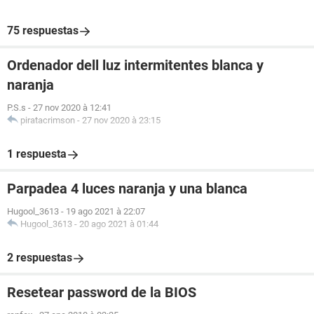
75 respuestas
Ordenador dell luz intermitentes blanca y
naranja
P.S.s
-
27 nov 2020 à 12:41
piratacrimson
-
27 nov 2020 à 23:15
1 respuesta
Parpadea 4 luces naranja y una blanca
Hugool_3613
-
19 ago 2021 à 22:07
Hugool_3613
-
20 ago 2021 à 01:44
2 respuestas
Resetear password de la BIOS