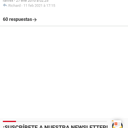
ranfex
-
27 ene 2010 à 02:25
Richard
-
11 feb 2021 à 17:15
60 respuestas
¡SUSCRÍBETE A NUESTRA NEWSLETTER!