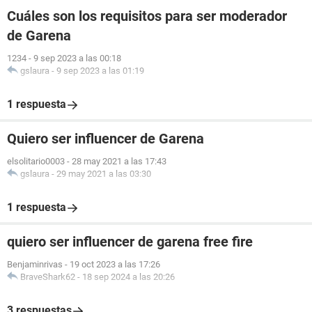
Cuáles son los requisitos para ser moderador
de Garena
1234
-
9 sep 2023 a las 00:18
gslaura
-
9 sep 2023 a las 01:19
1 respuesta
Quiero ser influencer de Garena
elsolitario0003
-
28 may 2021 a las 17:43
gslaura
-
29 may 2021 a las 03:30
1 respuesta
quiero ser influencer de garena free fire
Benjaminrivas
-
19 oct 2023 a las 17:26
BraveShark62
-
18 sep 2024 a las 20:26
3 respuestas