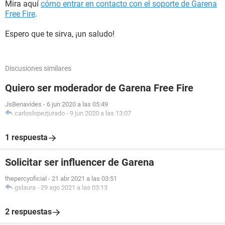
Mira aquí
cómo entrar en contacto con el soporte de Garena
Free Fire
.
Espero que te sirva, ¡un saludo!
Discusiones similares
Quiero ser moderador de Garena Free Fire
JsBenavides
-
6 jun 2020 a las 05:49
carloslopezjurado
-
9 jun 2020 a las 13:07
1 respuesta
Solicitar ser influencer de Garena
thepercyoficial
-
21 abr 2021 a las 03:51
gslaura
-
29 ago 2021 a las 03:13
2 respuestas