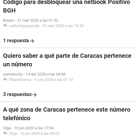
Código para desbloquear una netbook Positivo
BGH
Braian
-
31 mar 2020 a las 01:52
carloslopezjurado
-
31 mar 2020 a las 16:33
1 respuesta
Quiero saber a qué parte de Caracas pertenece
un número
carmencita
-
14 abr 2020 a las 04:38
ChaneGarcia
-
9 sep 2024 a las 01:14
3 respuestas
A qué zona de Caracas pertenece este número
telefónico
Olga
-
10 jun 2020 a las 17:04
Olga
-
12 jun 2020 a las 00:02