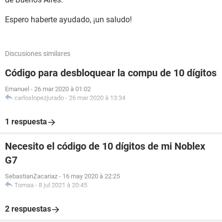
Espero haberte ayudado, ¡un saludo!
Discusiones similares
Código para desbloquear la compu de 10 dígitos
Emanuel
-
26 mar 2020 à 01:02
carloslopezjurado
-
26 mar 2020 à 13:34
1 respuesta
Necesito el código de 10 dígitos de mi Noblex
G7
SebastianZacariaz
-
16 may 2020 à 22:25
Tomaa
-
8 jul 2021 à 20:45
2 respuestas