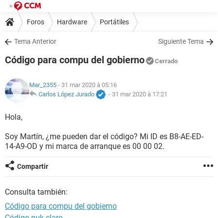
Foros
Hardware
Portátiles
Tema Anterior
Siguiente Tema
Código para compu del gobierno
Cerrado
Mar_2355
- 31 mar 2020 à 05:16
Carlos López Jurado
-
31 mar 2020 à 17:21
Hola,
Soy Martín, ¿me pueden dar el código? Mi ID es B8-AE-ED-
14-A9-OD y mi marca de arranque es 00 00 02.
Compartir
Consulta también:
Código para compu del gobierno
Código puk claro