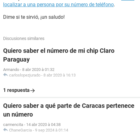
localizar a una persona por su número de teléfono
.
Dime si te sirvió, ¡un saludo!
Discusiones similares
Quiero saber el número de mi chip Claro
Paraguay
Armando
-
8 abr 2020 à 01:32
carloslopezjurado
-
8 abr 2020 à 16:13
1 respuesta
Quiero saber a qué parte de Caracas pertenece
un número
carmencita
-
14 abr 2020 à 04:38
ChaneGarcia
-
9 sep 2024 à 01:14