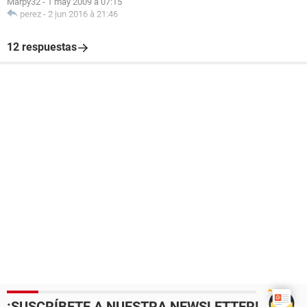
Marpy32
-
1 may 2009 à 07:15
perez
-
2 jun 2016 à 21:46
12 respuestas
¡SUSCRÍBETE A NUESTRA NEWSLETTER!