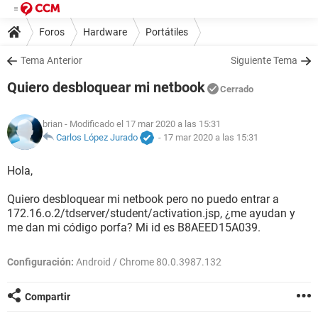
Foros
Hardware
Portátiles
Tema Anterior
Siguiente Tema
Quiero desbloquear mi netbook
Cerrado
brian
- Modificado el 17 mar 2020 a las 15:31
Carlos López Jurado
-
17 mar 2020 a las 15:31
Hola,
Quiero desbloquear mi netbook pero no puedo entrar a
172.16.o.2/tdserver/student/activation.jsp, ¿me ayudan y
me dan mi código porfa? Mi id es B8AEED15A039.
Configuración:
Android / Chrome 80.0.3987.132
Compartir