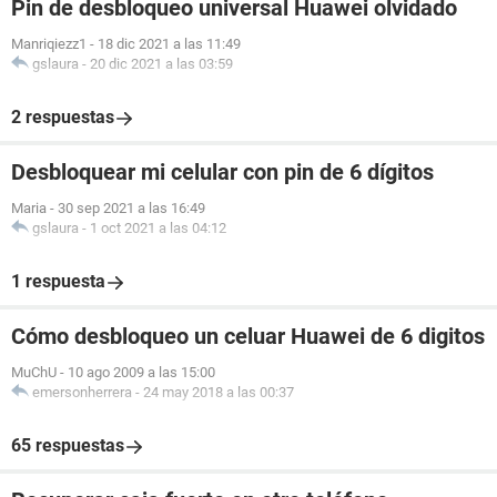
Pin de desbloqueo universal Huawei olvidado
Manriqiezz1
-
18 dic 2021 a las 11:49
gslaura
-
20 dic 2021 a las 03:59
2 respuestas
Desbloquear mi celular con pin de 6 dígitos
Maria
-
30 sep 2021 a las 16:49
gslaura
-
1 oct 2021 a las 04:12
1 respuesta
Cómo desbloqueo un celuar Huawei de 6 digitos
MuChU
-
10 ago 2009 a las 15:00
emersonherrera
-
24 may 2018 a las 00:37
65 respuestas