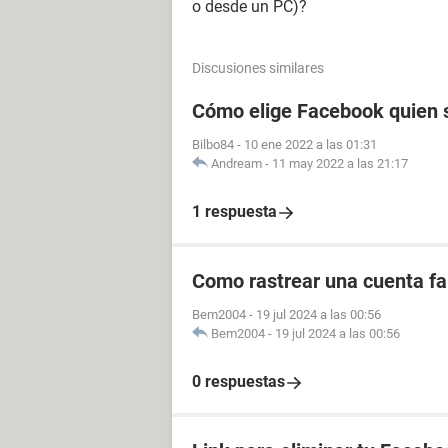
o desde un PC)?
Discusiones similares
Cómo elige Facebook quien s
Bilbo84
-
10 ene 2022 a las 01:31
Andream
-
11 may 2022 a las 21:17
1 respuesta
Como rastrear una cuenta fal
Bem2004
-
19 jul 2024 a las 00:56
Bem2004
-
19 jul 2024 a las 00:56
0 respuestas