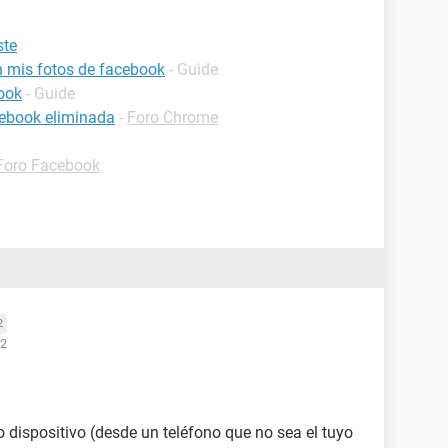
ste
 mis fotos de facebook
- Guide
ook
- Guide
cebook eliminada
-
Foro Chrome
Foro Facebook
2
12
 dispositivo (desde un teléfono que no sea el tuyo