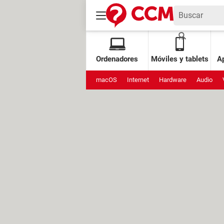
Ordenadores
Móviles y tablets
Ap
macOS
Internet
Hardware
Audio