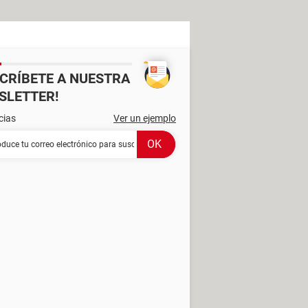
SCRÍBETE A NUESTRA
SLETTER!
cias
Ver un ejemplo