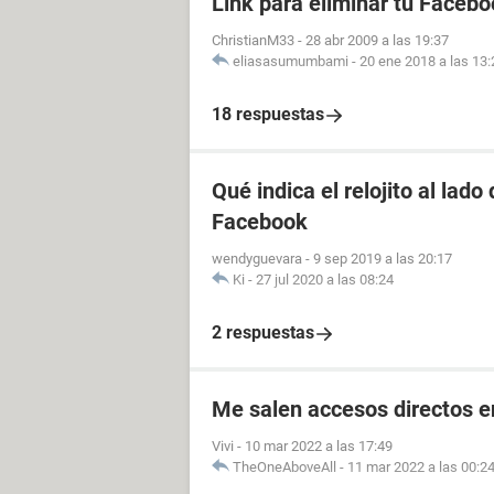
Link para eliminar tu Facebo
ChristianM33
-
28 abr 2009 a las 19:37
eliasasumumbami
-
20 ene 2018 a las 13:
18 respuestas
Qué indica el relojito al lad
Facebook
wendyguevara
-
9 sep 2019 a las 20:17
Ki
-
27 jul 2020 a las 08:24
2 respuestas
Me salen accesos directos e
Vivi
-
10 mar 2022 a las 17:49
TheOneAboveAll
-
11 mar 2022 a las 00:2