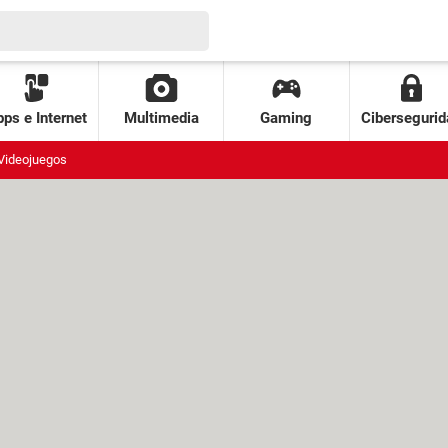
ps e Internet
Multimedia
Gaming
Cibersegurid
Videojuegos