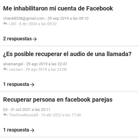
Me inhabilitaron mi cuenta de Facebook
chan68538@gmail.com
-
29 sep 2019 a las 09:10
Lili0
-
8 dic 2024 a las 08:32
2 respuestas
¿Es posible recuperar el audio de una llamada?
alvaroangel
-
29 ago 2019 a las 22:47
ceszarv
-
29 ago 2019 a las 23:08
1 respuesta
Recuperar persona en facebook parejas
Ed
-
31 oct 2021 a las 20:11
TheOneAboveAll
-
19 abr 2022 a las 17:40
1 respuesta