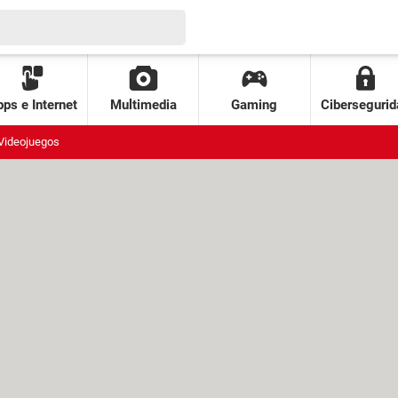
ps e Internet
Multimedia
Gaming
Cibersegurid
Videojuegos