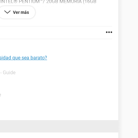
 INTEL® PENTIUM™/ 20GB MEMORIA (16GB
0GB/INTEL® UHD GRAPHICS 610/ 14"
Ver más
GOLD / 4 GB RAM / 128 GB SSD DE 14
rsidad que sea barato?
- Guide
e