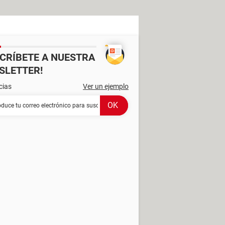
SCRÍBETE A NUESTRA
SLETTER!
cias
Ver un ejemplo