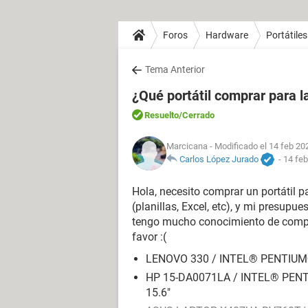
Foros
Hardware
Portátiles
Tema Anterior
¿Qué portátil comprar para l
Resuelto
/Cerrado
Marcicana
- Modificado el 14 feb 20
Carlos López Jurado
-
14 feb
Hola, necesito comprar un portátil p
(planillas, Excel, etc), y mi presupu
tengo mucho conocimiento de compu
favor :(
LENOVO 330 / INTEL® PENTIUM®
HP 15-DA0071LA / INTEL® PENT
15.6"