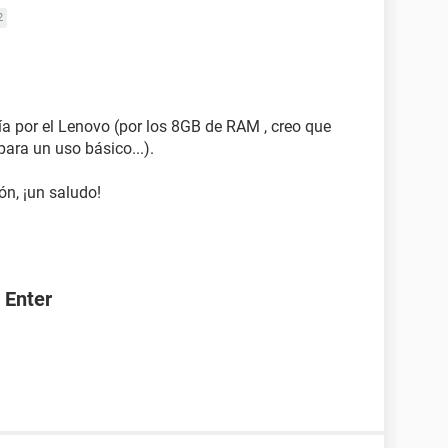
2
a por el Lenovo (por los 8GB de RAM , creo que
para un uso básico...).
ón, ¡un saludo!
 Enter