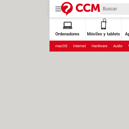
Ordenadores
Móviles y tablets
Ap
macOS
Internet
Hardware
Audio