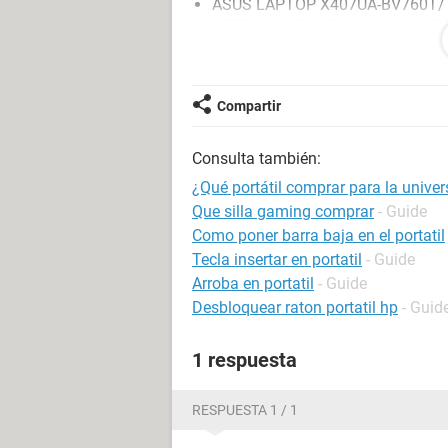
ASUS LAPTOP X407UA-BV760T/
INTEL® OPTANE™+4GB RAM)/50
NOTEBOOK HP / INTEL PENTIUM 
PULGADAS HD
Compartir
Consulta también:
¿Qué portátil comprar para la unive
Que silla gaming comprar
- Guide
Como poner barra baja en el portatil
Tecla insertar en portatil
- Guide
Arroba en portatil
- Guide
Desbloquear raton portatil hp
- Guid
1 respuesta
RESPUESTA 1 / 1