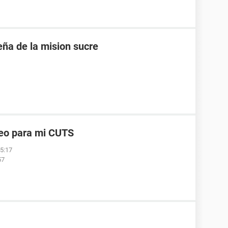
eña de la mision sucre
reo para mi CUTS
05:17
57