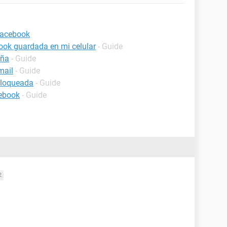
Facebook
ook guardada en mi celular
- Guide
eña
- Guide
mail
- Guide
bloqueada
- Guide
cebook
- Guide
2