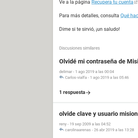
Ve a la página
Recupera tu cuenta
Para más detalles, consulta
Qué hac
Dime si te sirvió, ¡un saludo!
Discusiones similares
Olvidé mi contraseña de Mis
delimar
-
1 ago 2019 a las 00:04
Carlos-vialfa
-
1 ago 2019 a las 05:46
1 respuesta
olvide clave y usuario misio
reny
-
19 sep 2009 a las 04:52
carolinaarenas
-
26 abr 2019 a las 13:28