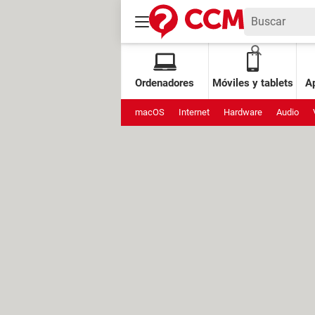
Ordenadores
Móviles y tablets
Ap
macOS
Internet
Hardware
Audio