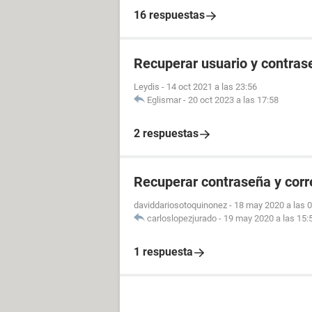
16 respuestas
Recuperar usuario y contras
Leydis
-
14 oct 2021 a las 23:56
Eglismar
-
20 oct 2023 a las 17:58
2 respuestas
Recuperar contraseña y cor
daviddariosotoquinonez
-
18 may 2020 a las 
carloslopezjurado
-
19 may 2020 a las 15:
1 respuesta