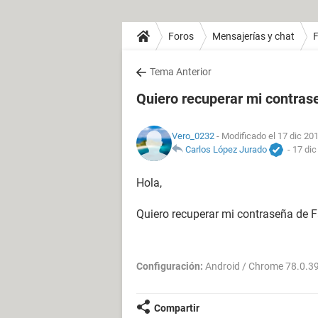
Foros
Mensajerías y chat
Tema Anterior
Quiero recuperar mi contra
Vero_0232
- Modificado el 17 dic 201
Carlos López Jurado
-
17 dic
Hola,
Quiero recuperar mi contraseña de 
Configuración:
Android / Chrome 78.0.3
Compartir