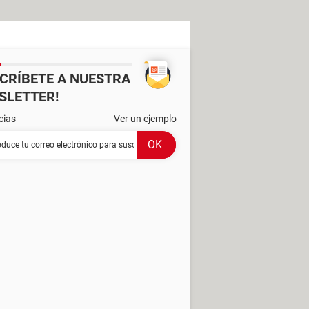
SCRÍBETE A NUESTRA
SLETTER!
cias
Ver un ejemplo