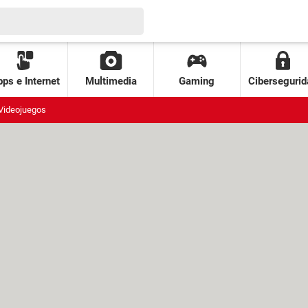
ps e Internet
Multimedia
Gaming
Cibersegurid
Videojuegos