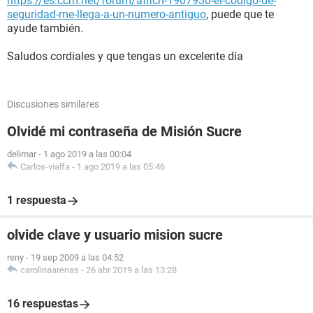
https://es.ccm.net/forum/affich-1907930-el-codigo-de-
seguridad-me-llega-a-un-numero-antiguo
, puede que te
ayude también.
Saludos cordiales y que tengas un excelente día
Discusiones similares
Olvidé mi contraseña de Misión Sucre
delimar
-
1 ago 2019 a las 00:04
Carlos-vialfa
-
1 ago 2019 a las 05:46
1 respuesta
olvide clave y usuario mision sucre
reny
-
19 sep 2009 a las 04:52
carolinaarenas
-
26 abr 2019 a las 13:28
16 respuestas