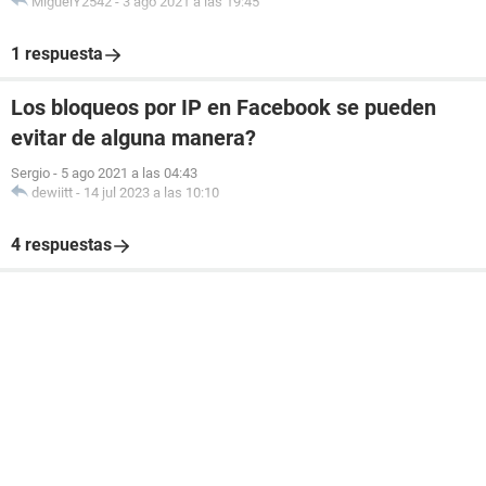
MiguelY2542
-
3 ago 2021 a las 19:45
1 respuesta
Los bloqueos por IP en Facebook se pueden
evitar de alguna manera?
Sergio
-
5 ago 2021 a las 04:43
dewiitt
-
14 jul 2023 a las 10:10
4 respuestas