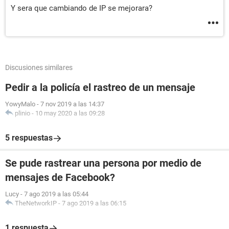
Y sera que cambiando de IP se mejorara?
Discusiones similares
Pedir a la policía el rastreo de un mensaje
YowyMalo
-
7 nov 2019 a las 14:37
plinio
-
10 may 2020 a las 09:28
5 respuestas
Se pude rastrear una persona por medio de
mensajes de Facebook?
Lucy
-
7 ago 2019 a las 05:44
TheNetworkIP
-
7 ago 2019 a las 06:15
1 respuesta