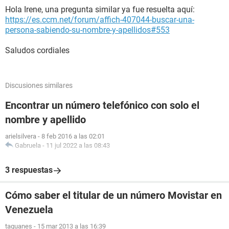
Hola Irene, una pregunta similar ya fue resuelta aquí:
https://es.ccm.net/forum/affich-407044-buscar-una-
persona-sabiendo-su-nombre-y-apellidos#553
Saludos cordiales
Discusiones similares
Encontrar un número telefónico con solo el
nombre y apellido
arielsilvera
-
8 feb 2016 a las 02:01
Gabruela
-
11 jul 2022 a las 08:43
3 respuestas
Cómo saber el titular de un número Movistar en
Venezuela
taguanes
-
15 mar 2013 a las 16:39