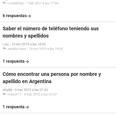
cositalinda
-
1 feb 2017 a las 17:34
6 respuestas
Saber el número de teléfono teniendo sus
nombres y apellidos
Luis
-
13 nov 2019 a las 18:33
zandra.rivera
-
13 nov 2019 a las 19:06
1 respuesta
Cómo encontrar una persona por nombre y
apellido en Argentina
elsy86
-
4 mar 2015 a las 01:34
marlon17
-
4 mar 2015 a las 01:57
1 respuesta